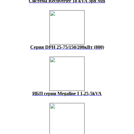
Система Rectiverter 18 kVA 3ph MB
Серия DPH 25-75/150/200кВт (800)
ИБП серии Megaline I 1,25-5kVA