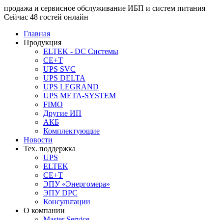
продажа и сервисное обслуживание ИБП и систем питания
Сейчас 48 гостей онлайн
Главная
Продукция
ELTEK - DC Системы
CE+T
UPS SVC
UPS DELTA
UPS LEGRAND
UPS META-SYSTEM
FIMO
Другие ИП
АКБ
Комплектующие
Новости
Тех. поддержка
UPS
ELTEK
CE+T
ЭПУ «Энергомера»
ЭПУ DPC
Консультации
О компании
Master Service