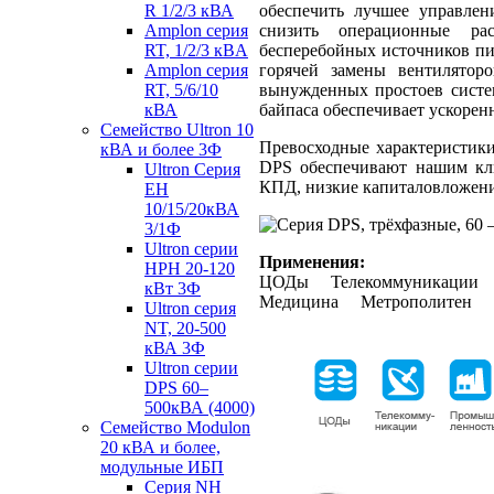
обеспечить лучшее управлен
R 1/2/3 кВА
снизить операционные рас
Amplon cерия
бесперебойных источников пи
RT, 1/2/3 кВA
горячей замены вентиляторо
Amplon серия
вынужденных простоев систе
RT, 5/6/10
байпаса обеспечивает ускорен
кВА
Семейство Ultron 10
Превосходные характеристики
кВА и более 3Ф
DPS обеспечивают нашим кли
Ultron Серия
КПД, низкие капиталовложени
EH
10/15/20кВА
3/1Ф
Ultron серии
Применения:
HPH 20-120
ЦОДы Телекоммуникации 
кВт 3Ф
Медицина Метрополитен
Ultron серия
NT, 20-500
кВА 3Ф
Ultron серии
DPS 60–
500кВА (4000)
Семейство Modulon
20 кВА и более,
модульные ИБП
Серия NH