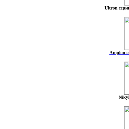
Ultron сери
Amplon с
Niky