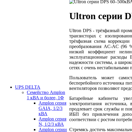
Ultron серии 
Ultron DPS - трёхфазный пр
транзисторах с изолирован
трёхфазная схема коррекци
преобразования AC-AC (96 %)
низкий коэффициент нели
эксплуатационные расходы 
надежности системы, а широк
сетях с очень нестабильными 
Пользователь может самост
бесперебойного источника пит
UPS DELTA
вентиляторов позволяют пред
Семейство Amplon
1 кВА и более, 1Ф
Батарейные кабинеты уве
Amplon серия
электропитания источника,
GAIA, 1/2/3
продлевает срок службы и по
кВА
ИБП без привлечения допо
Amplon cерия
соответствии с ростом потреб
N, 1/2/3 кВА
Стремясь достичь максимально
Amplon cерии