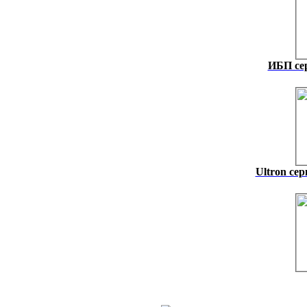
ИБП се
Ultron се