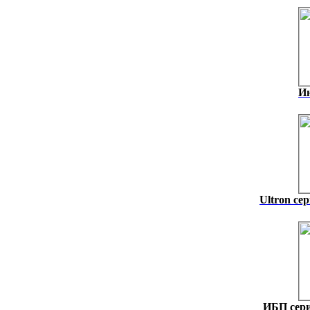
И
Ultron се
ИБП сер