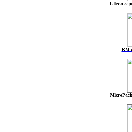
Ultron се
RM с
MicroPack