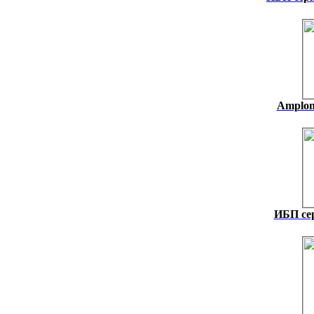
Amplon 
ИБП се