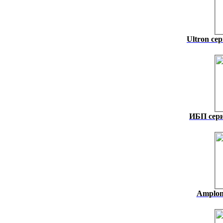
Ultron се
ИБП сер
Amplon 