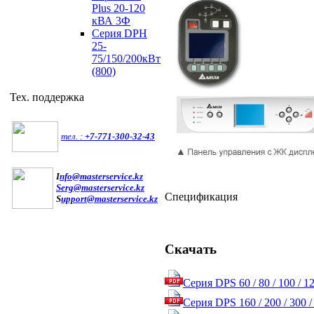
Plus 20-120
кВА 3Ф
Серия DPH
25-
75/150/200кВт
(800)
Тех. поддержка
тел. :
+7-771-300-32-43
I
nfo@masterservice.kz
Serg@masterservice.kz
Спецификация
S
upport@masterservice.kz
Скачать
Серия DPS 60 / 80 / 100 / 1
Серия DPS 160 / 200 / 300 