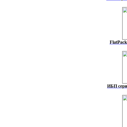
FlatPack
ИБП сери