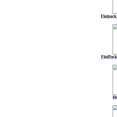
Flatpack
FlatPack
И