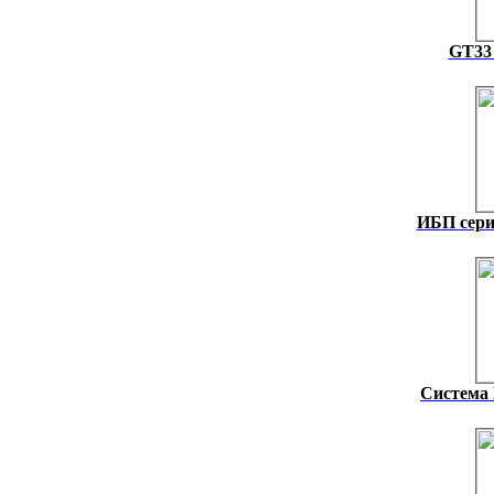
GT33 
ИБП сери
Система 