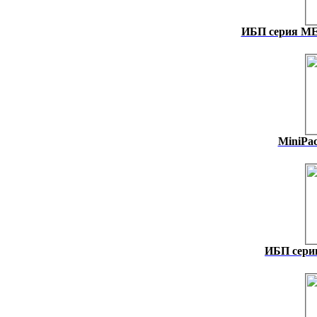
ИБП серия M
MiniPac
ИБП серии