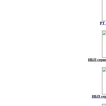
PT 
ИБП серия
ИБП сер